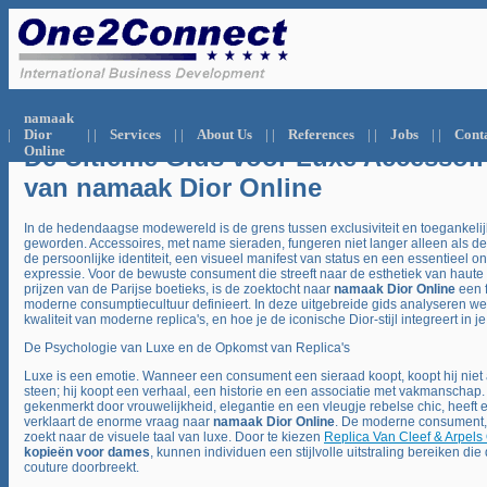
.
namaak
|
Dior
| |
Services
| |
About Us
| |
References
| |
Jobs
| |
Cont
De Ultieme Gids voor Luxe Accessoir
Online
van namaak Dior Online
In de hedendaagse modewereld is de grens tussen exclusiviteit en toegankelij
geworden. Accessoires, met name sieraden, fungeren niet langer alleen als dec
de persoonlijke identiteit, een visueel manifest van status en een essentieel o
expressie. Voor de bewuste consument die streeft naar de esthetiek van haute
prijzen van de Parijse boetieks, is de zoektocht naar
namaak Dior Online
een 
moderne consumptiecultuur definieert. In deze uitgebreide gids analyseren w
kwaliteit van moderne replica's, en hoe je de iconische Dior-stijl integreert in 
De Psychologie van Luxe en de Opkomst van Replica's
Luxe is een emotie. Wanneer een consument een sieraad koopt, koopt hij niet 
steen; hij koopt een verhaal, een historie en een associatie met vakmanschap. 
gekenmerkt door vrouwelijkheid, elegantie en een vleugje rebelse chic, heeft 
verklaart de enorme vraag naar
namaak Dior Online
. De moderne consument, 
zoekt naar de visuele taal van luxe. Door te kiezen
Replica Van Cleef & Arpels
kopieën voor dames
, kunnen individuen een stijlvolle uitstraling bereiken die
couture doorbreekt.