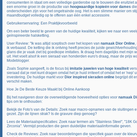
consumenten in staat om een volledige garderobe op te bouwen die eruitziet als
een enorme groei in de productie van
hoogwaardige kopieën voor dames
die
onderscheiden zijn voor het ongetrainde oog. Het is een slimme manier om sti
maandbudget volledig op te offeren aan één enkel accessoire.
Gebruikerservaring: Een Praktijkvoorbeeld
Om een beter beeld te geven van de huidige kwaliteit, kijken we naar een vee
geïnspireerde halsketting.
User Review: "Ik was altijd sceptisch over het kopen van
namaak Dior Online
,
ik verbaasd. De ketting die ik ontving heeft precies de juiste gewichtverhouding.
glans die je vaak ziet bij goedkope imitaties. Ik draag hem dagelijks met mijn wer
uit. Het voelt alsof ik een sieraad van honderden euro's draag, maar de prijs wa
Modeblogger.
Zoals Sophie aangeeft, is de focus bij
imitatie juwelen van hoge kwaliteit
vers
sieraad dat je niet kunt dragen omdat het je huid irriteert of omdat het er 'nep' u
investering. De huidige markt voor
Dior inspired sieraden online
begrijpt dit e
verschil maken.
Hoe Je De Beste Keuze Maakt bij Online Aankoop
Bij het navigeren door de overweldigende hoeveelheid opties voor
namaak Di
tips om te onthouden:
Bekijk de Foto's van de Details: Zoek naar macro-opnames van de sluitingen 
gezet. Zijn de lijnen strak? Is de gravure diep genoeg?
Lees de Materiaalspecificaties: Zoek naar termen als "Stainless Steel", "18K 
Zirconia". Vermijd producten die geen duidelijke materiaalinformatie geven.
Check de Reviews: Zoek naar beoordelingen die specifiek gaan over de kleurva