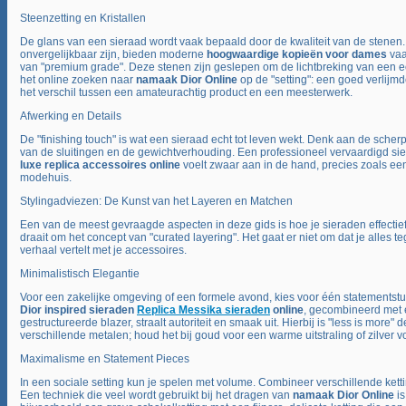
Steenzetting en Kristallen
De glans van een sieraad wordt vaak bepaald door de kwaliteit van de stene
onvergelijkbaar zijn, bieden moderne
hoogwaardige kopieën voor dames
vaa
van "premium grade". Deze stenen zijn geslepen om de lichtbreking van een ec
het online zoeken naar
namaak Dior Online
op de "setting": een goed verlijmd
het verschil tussen een amateurachtig product en een meesterwerk.
Afwerking en Details
De "finishing touch" is wat een sieraad echt tot leven wekt. Denk aan de scher
van de sluitingen en de gewichtverhouding. Een professioneel vervaardigd si
luxe replica accessoires online
voelt zwaar aan in de hand, precies zoals een
modehuis.
Stylingadviezen: De Kunst van het Layeren en Matchen
Een van de meest gevraagde aspecten in deze gids is hoe je sieraden effect
draait om het concept van "curated layering". Het gaat er niet om dat je alles te
verhaal vertelt met je accessoires.
Minimalistisch Elegantie
Voor een zakelijke omgeving of een formele avond, kies voor één statementstuk.
Dior inspired sieraden
Replica Messika sieraden
online
, gecombineerd met 
gestructureerde blazer, straalt autoriteit en smaak uit. Hierbij is "less is more"
verschillende metalen; houd het bij goud voor een warme uitstraling of zilver 
Maximalisme en Statement Pieces
In een sociale setting kun je spelen met volume. Combineer verschillende kett
Een techniek die veel wordt gebruikt bij het dragen van
namaak Dior Online
is