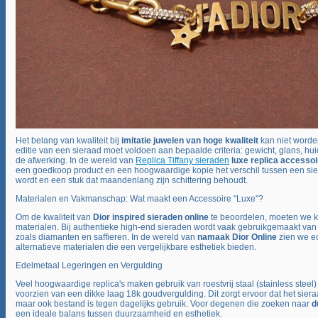
Het belang van kwaliteit bij
imitatie juwelen van hoge kwaliteit
kan niet worde
editie van een sieraad moet voldoen aan bepaalde criteria: gewicht, glans, hui
de afwerking. In de wereld van
Replica Tiffany sieraden
luxe replica accessoi
een goedkoop product en een hoogwaardige kopie het verschil tussen een si
wordt en een stuk dat maandenlang zijn schittering behoudt.
Materialen en Vakmanschap: Wat maakt een Accessoire "Luxe"?
Om de kwaliteit van
Dior inspired sieraden online
te beoordelen, moeten we k
materialen. Bij authentieke high-end sieraden wordt vaak gebruikgemaakt van
zoals diamanten en saffieren. In de wereld van
namaak Dior Online
zien we ec
alternatieve materialen die een vergelijkbare esthetiek bieden.
Edelmetaal Legeringen en Vergulding
Veel hoogwaardige replica's maken gebruik van roestvrij staal (stainless steel)
voorzien van een dikke laag 18k goudvergulding. Dit zorgt ervoor dat het sieraad
maar ook bestand is tegen dagelijks gebruik. Voor degenen die zoeken naar
d
een ideale balans tussen duurzaamheid en esthetiek.