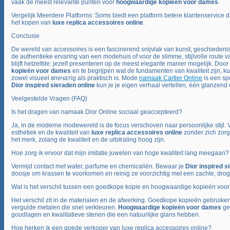
vaak de meest relevante punten voor
hoogwaardige kopieën voor dames
.
Vergelijk Meerdere Platforms: Soms biedt een platform betere klantenservice da
het kopen van
luxe replica accessoires online
.
Conclusie
De wereld van accessoires is een fascinerend snijvlak van kunst, geschiedenis
de authentieke ervaring van een modehuis of voor de slimme, stijlvolle route 
blijft hetzelfde: jezelf presenteren op de meest elegante manier mogelijk. Door
kopieën voor dames
en te begrijpen wat de fundamenten van kwaliteit zijn, k
zowel visueel впечатig als praktisch is. Mode
namaak Cartier Online
is een sp
Dior inspired sieraden online
kun je je eigen verhaal vertellen, één glanzend de
Veelgestelde Vragen (FAQ)
Is het dragen van namaak Dior Online sociaal geaccepteerd?
Ja, in de moderne modewereld is de focus verschoven naar persoonlijke stijl
esthetiek en de kwaliteit van
luxe replica accessoires online
zonder zich zor
het merk, zolang de kwaliteit en de uitstraling hoog zijn.
Hoe zorg ik ervoor dat mijn imitatie juwelen van hoge kwaliteit lang meegaan?
Vermijd contact met water, parfume en chemicaliën. Bewaar je
Dior inspired s
doosje om krassen te voorkomen en reinig ze voorzichtig met een zachte, dro
Wat is het verschil tussen een goedkope kopie en hoogwaardige kopieën voo
Het verschil zit in de materialen en de afwerking. Goedkope kopieën gebruiken v
vergulde metalen die snel verkleuren.
Hoogwaardige kopieën voor dames
geb
goudlagen en kwalitatieve stenen die een natuurlijke glans hebben.
Hoe herken ik een goede verkoper van luxe replica accessoires online?