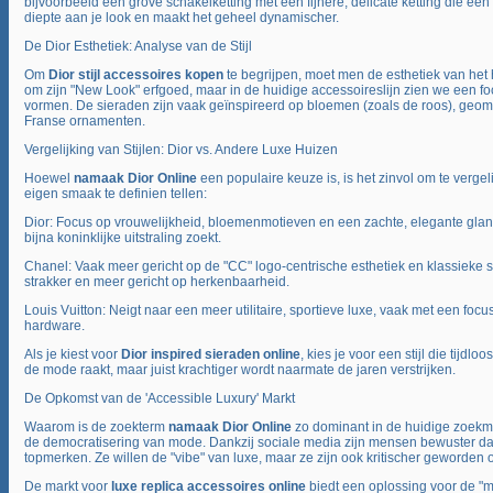
bijvoorbeeld een grove schakelketting met een fijnere, delicate ketting die een k
diepte aan je look en maakt het geheel dynamischer.
De Dior Esthetiek: Analyse van de Stijl
Om
Dior stijl accessoires kopen
te begrijpen, moet men de esthetiek van het 
om zijn "New Look" erfgoed, maar in de huidige accessoireslijn zien we een fo
vormen. De sieraden zijn vaak geïnspireerd op bloemen (zoals de roos), geom
Franse ornamenten.
Vergelijking van Stijlen: Dior vs. Andere Luxe Huizen
Hoewel
namaak Dior Online
een populaire keuze is, is het zinvol om te verge
eigen smaak te definien tellen:
Dior: Focus op vrouwelijkheid, bloemenmotieven en een zachte, elegante glan
bijna koninklijke uitstraling zoekt.
Chanel: Vaak meer gericht op de "CC" logo-centrische esthetiek en klassieke s
strakker en meer gericht op herkenbaarheid.
Louis Vuitton: Neigt naar een meer utilitaire, sportieve luxe, vaak met een focu
hardware.
Als je kiest voor
Dior inspired sieraden online
, kies je voor een stijl die tijdloo
de mode raakt, maar juist krachtiger wordt naarmate de jaren verstrijken.
De Opkomst van de 'Accessible Luxury' Markt
Waarom is de zoekterm
namaak Dior Online
zo dominant in de huidige zoekma
de democratisering van mode. Dankzij sociale media zijn mensen bewuster dan
topmerken. Ze willen de "vibe" van luxe, maar ze zijn ook kritischer geworden o
De markt voor
luxe replica accessoires online
biedt een oplossing voor de "mi