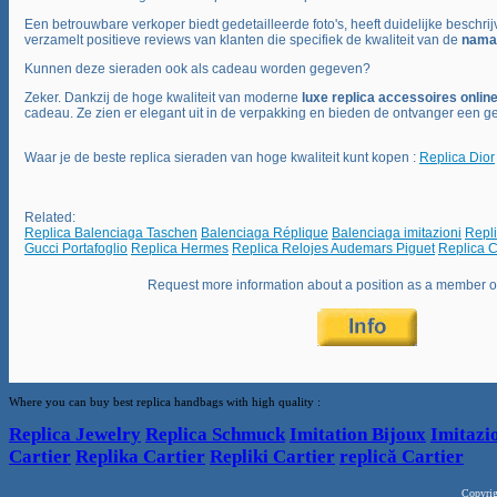
Een betrouwbare verkoper biedt gedetailleerde foto's, heeft duidelijke beschri
verzamelt positieve reviews van klanten die specifiek de kwaliteit van de
namaa
Kunnen deze sieraden ook als cadeau worden gegeven?
Zeker. Dankzij de hoge kwaliteit van moderne
luxe replica accessoires onlin
cadeau. Ze zien er elegant uit in de verpakking en bieden de ontvanger een gev
Waar je de beste replica sieraden van hoge kwaliteit kunt kopen :
Replica Dior
Related:
Replica Balenciaga Taschen
Balenciaga Réplique
Balenciaga imitazioni
Repl
Gucci Portafoglio
Replica Hermes
Replica Relojes Audemars Piguet
Replica C
Request more information about a position as a member 
Where you can buy best replica handbags with high quality :
Replica Jewelry
Replica Schmuck
Imitation Bijoux
Imitazio
Cartier
Replika Cartier
Repliki Cartier
replică Cartier
Copyri